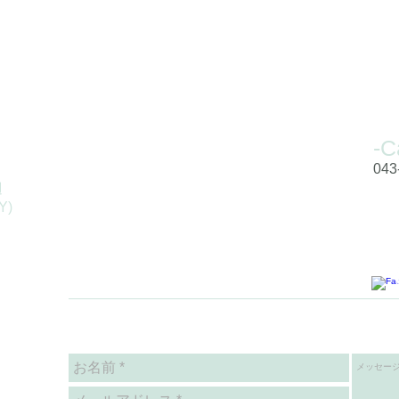
-C
043
辺
Y)