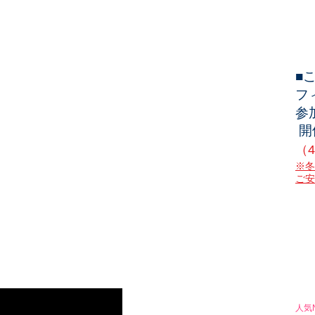
■
フ
参
開
（
​※
ご安
※
※
人気