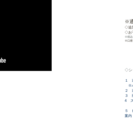
1
​※
◇追
◇お
※税込
※口座
----
◇シ
１ 
※ハ
２ 
３ 
4 
自由
５ 
案内