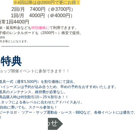
※4回以降は@2800円で更にお得！
2回/月 7400円（＠3700円）
回/月 4000円（＠4000円）
通常1回4400円
加・延長料金なども
特別価格に
て利用できます。
子様のレンタルボードも（2500円～）格安で提供。​
価格
引き落としになります。
-----------------------------------------
特典
ョップ開催イベントに参加できます！！
道具一式（通常5,500円）を割引価格にて貸出。
イシーズンは予約が込み合うため、早めの予約を
おすすめいたします。
道具のメンテナンス、維持費が必要なし。
商品購入時は特別割引10～25％割引き！！
スタッフによる各レベルに合わせたアドバイスあり。
に漕いでも、スクール参加も！
ビーチヨガ・ ツアー・サップ運動会・レース・BBQ
など、各種イベントには優先で
！
お問い合わせ